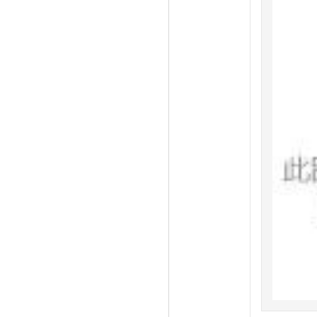
[
资讯动态
]
抗寒保温--回眸，才发现，你一直在我身边！
[
资讯动态
]
喜讯--躬身前行，不忘初心！
[
资讯动态
]
抗寒保护套和水管相爱了！冷暖相依，幸福的在一起。
[
资讯动态
]
六朝古都南京传喜讯
[
资讯动态
]
还记得今年1月家里冻掉的水管吗？
[
资讯动态
]
上海万朗热烈庆祝华东地区给水排水技术信息网成立四十周年庆典暨第
[
资讯动态
]
“智能化，全周期”——市政水务全生命周期信息化运维服务
[
资讯动态
]
资源对接 合作共赢-- E20平台CEO特训班上海交流论坛胜利举行
[
资讯动态
]
樊雪莲在上海国际城镇与建筑给排水处理展览会暨2016智慧城市水资
[
资讯动态
]
管线建设新时代创新管材闪光彩 --万朗企业在上海国际非开挖技术研讨会
[
资讯动态
]
“管道非开挖监测修复研发推广基地”落户万朗企业
[
资讯动态
]
万朗参与上海市科委重大项目“检测与修复”课题研究
[
资讯动态
]
重大喜讯--上海市民再也不用担心寒冬爆管停水了
[
资讯动态
]
万朗集团组织国内外专家召开2019年上海市政排水系统技术交流沙龙
[
资讯动态
]
催生正能量 实现大目标
[
资讯动态
]
喜讯 万朗荣获上海市“五星级诚信创建企业”称号
[
资讯动态
]
【管道的保护伞】Anti-UV高分子合金材料保护套
[
资讯动态
]
【抢修】万朗想市民所想 急市民所急
[
资讯动态
]
喜讯--万朗企业又一创新产品问世并成功应用
[
资讯动态
]
大口径管材非开挖领域的创新突破--万朗JPCCP管在上海成功应用
[
资讯动态
]
万朗管业喜摘上海名牌
[
资讯动态
]
地下综合管廊 — 未来城市的“主动脉“
[
资讯动态
]
闵奉支线C2标JPCCP管顶管施工正式启动
[
资讯动态
]
国办印发《关于加强城市地下管线建设管理的指导意见》
[
资讯动态
]
2015年9月23日中国城镇水展，诚挚邀您莅临参观！