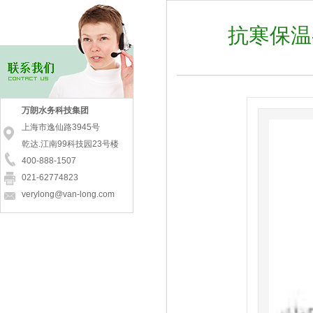
[
资讯动态
]
万朗集团组织国内外专家召开2019年市政排水系统技术交流沙龙
[
资讯动态
]
万朗水务科技集团党支部成立揭牌仪式圆满成功
抗寒保温
[
资讯动态
]
走进万朗集团 环境商会第三十一期企业互访活动
[
资讯动态
]
祝贺上海市排水行业协会排水管道专业委员会正式成立
[
资讯动态
]
樊雪莲：数据为基 精准施策,水环境综合治理的新思考
[
资讯动态
]
万朗荣获2019年度上海管道十大领军品牌
[
资讯动态
]
【焦点访谈】污水排放乱象如何根治？万朗精准施治来把脉！
[
资讯动态
]
上海市政院工程研发推广基地授牌仪式在万朗集团隆重举行
万朗水务科技集团
[
资讯动态
]
万朗水务科技集团与水利设计院签订合作协议
[
资讯动态
]
创新智水好平台 科技时代再扬帆 庆祝万朗智水科技公司成立
上海市逸仙路3945号
[
资讯动态
]
樊雪莲：探索和实践用系统思维和技术让城市管网无忧
乾达.江南99科技园23号楼
[
资讯动态
]
全国首例JCCP智慧管顺利开顶 万朗为上海虹桥污水厂工程增彩
400-888-1507
[
资讯动态
]
碧水保卫战 时光辉副市长调研宝山区万朗水环境治理项目
[
资讯动态
]
安全生产大讲堂 --上海医师志愿者联盟走进万朗集团
021-62774823
[
资讯动态
]
匠心智水 服务民生 万朗集团和董事长樊雪莲又获殊荣
verylong@van-long.com
[
资讯动态
]
万朗在供水高峰论坛上获“中国优秀供水装备服务品牌”
[
资讯动态
]
新技术落地生根 北控水务集团高级考察团莅临上海万朗
[
资讯动态
]
《居民小区供水管道和附属设施防寒抗冻技术指南》启动会在沪召开
[
资讯动态
]
万朗特邀美国权威专家分享海绵城市建设及管网水力模型应用技术
[
资讯动态
]
万朗水务榜上有名于上海市二次供水设施改造先进集体
[
资讯动态
]
【大调研】市水务局赴万朗水务科技有限公司调研
[
资讯动态
]
强势联盟 万朗集团分别与北控水务、岭南股份签订战略合作协议
[
资讯动态
]
科技律动中国 环保承载未来 万朗战略合作签约仪式邀请函
[
资讯动态
]
万朗董事长樊雪莲出席市委市政府“四大品牌”推进大会
[
资讯动态
]
如何化解供排水之痛，实现城市“血脉”联通？