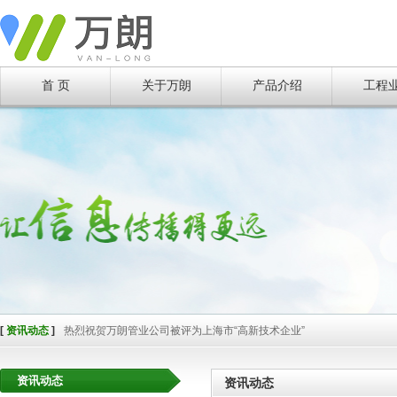
[
资讯动态
]
还记得今年1月家里冻掉的水管吗？
[
资讯动态
]
上海万朗热烈庆祝华东地区给水排水技术信息网成立四十周年庆典暨第
[
资讯动态
]
“智能化，全周期”——市政水务全生命周期信息化运维服务
[
资讯动态
]
资源对接 合作共赢-- E20平台CEO特训班上海交流论坛胜利举行
[
资讯动态
]
樊雪莲在上海国际城镇与建筑给排水处理展览会暨2016智慧城市水资
首 页
关于万朗
产品介绍
工程
[
资讯动态
]
管线建设新时代创新管材闪光彩 --万朗企业在上海国际非开挖技术研讨会
[
资讯动态
]
“管道非开挖监测修复研发推广基地”落户万朗企业
[
资讯动态
]
万朗参与上海市科委重大项目“检测与修复”课题研究
[
资讯动态
]
重大喜讯--上海市民再也不用担心寒冬爆管停水了
[
资讯动态
]
万朗集团组织国内外专家召开2019年上海市政排水系统技术交流沙龙
[
资讯动态
]
催生正能量 实现大目标
[
资讯动态
]
喜讯 万朗荣获上海市“五星级诚信创建企业”称号
[
资讯动态
]
【管道的保护伞】Anti-UV高分子合金材料保护套
[
资讯动态
]
【抢修】万朗想市民所想 急市民所急
[
资讯动态
]
喜讯--万朗企业又一创新产品问世并成功应用
[
资讯动态
]
大口径管材非开挖领域的创新突破--万朗JPCCP管在上海成功应用
[
资讯动态
]
万朗管业喜摘上海名牌
[
资讯动态
]
地下综合管廊 — 未来城市的“主动脉“
[
资讯动态
]
闵奉支线C2标JPCCP管顶管施工正式启动
[
资讯动态
]
国办印发《关于加强城市地下管线建设管理的指导意见》
[
资讯动态
]
2015年9月23日中国城镇水展，诚挚邀您莅临参观！
[
资讯动态
]
热烈祝贺万朗管业公司被评为上海市“高新技术企业”
[
资讯动态
]
热烈祝贺万朗管业荣获“2014上海塑料管道推荐产品”
[
资讯动态
]
万朗成功举办“三道合一”书法专展
资讯动态
资讯动态
[
资讯动态
]
国内首创“一站式经营，一体化服务”的经营理念