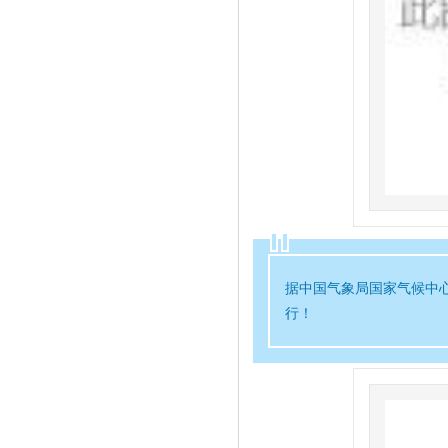
[
资讯动态
]
樊雪莲：“万朗”三次技术转型迎接管网的春天
[
资讯动态
]
理想启航 万朗水务科技又一创新成果通过验收
[
资讯动态
]
万朗保障 上海郊区二次供水设施改造能抗零下10度寒潮
[
资讯动态
]
春回大地暖人心 工合大会传喜讯 万朗获市先进企业、樊雪莲获优秀企
[
资讯动态
]
【不忘初心 充满信心】万朗集团与上海市供水行业协会共商水务发展大
[
资讯动态
]
团体标准 万朗以更高的标准生产高品质产品
[
资讯动态
]
遇见最美的你 祝万朗的女神们节日快乐！美丽与智慧并济！
[
资讯动态
]
万朗人开启2018水务环保事业新征程
[
资讯动态
]
【筑梦精耕 你我同行】2018万朗企业迎新春年会精彩纷呈
[
资讯动态
]
寒潮蓝色预警 管道穿上万朗牌“棉衣”，整个冬天不再寒冷！
[
资讯动态
]
【榜单揭晓】万朗企业再次荣登2017年度上海名牌榜
[
资讯动态
]
万朗水务喜摘首批上海排水埋地塑料管材信任产品称号
[
资讯动态
]
热烈祝贺合作伙伴“碧水源号”高铁品牌专列首发仪式隆重举行
[
资讯动态
]
万朗集团 二次供水智能化系统思维下的新创新
[
资讯动态
]
【屡获殊荣】万朗被评为最具价值环保装备品牌
[
资讯动态
]
万朗为城市轨交供水消防系统安全“保驾护航”
据中国气象局国家气候中
[
资讯动态
]
广州高峰论坛传喜讯：万朗集团榜上有名 再获殊荣！
行！
[
资讯动态
]
【新时代.新机遇.新模式】 万朗集团以“紫海战略”为核心，打造智慧水
[
资讯动态
]
喜讯 再获殊荣 不忘初心 继续前行
[
资讯动态
]
管“通”水“碧”，共创环境事业新天地 --万朗与碧水源强强联合签订战略
[
资讯动态
]
樊雪莲董事长出席首届环球臻美女性高峰论坛
[
资讯动态
]
【重磅】上海万朗企业大口径非开挖JPCCP管再结硕果！
[
资讯动态
]
喜讯 智能水箱物联网监控技术研究科研项目在住建委成功立项
[
资讯动态
]
解读--城市水务离“智慧”还有多远？