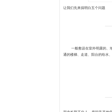
[
资讯动态
]
热烈祝贺万朗管业公司被评为上海市“高新技术企业”
[
资讯动态
]
热烈祝贺万朗管业荣获“2014上海塑料管道推荐产品”
让我们先来搞明白五个问题
[
资讯动态
]
万朗成功举办“三道合一”书法专展
[
资讯动态
]
国内首创“一站式经营，一体化服务”的经营理念
一般敷设在室外明露的、
通的楼梯、走道、阳台的给水