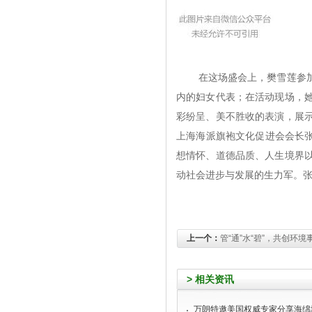
[
资讯动态
]
喜讯--躬身前行，不忘初心！
[
资讯动态
]
抗寒保护套和水管相爱了！冷暖相依，幸福的在一起。
[
资讯动态
]
六朝古都南京传喜讯
[
资讯动态
]
还记得今年1月家里冻掉的水管吗？
[
资讯动态
]
上海万朗热烈庆祝华东地区给水排水技术信息网成立四十周年庆典暨第
[
资讯动态
]
“智能化，全周期”——市政水务全生命周期信息化运维服务
在这场盛会上，樊雪莲参
[
资讯动态
]
资源对接 合作共赢-- E20平台CEO特训班上海交流论坛胜利举行
[
资讯动态
]
樊雪莲在上海国际城镇与建筑给排水处理展览会暨2016智慧城市水资
内的妇女代表；在活动现场，
[
资讯动态
]
管线建设新时代创新管材闪光彩 --万朗企业在上海国际非开挖技术研讨会
[
资讯动态
]
“管道非开挖监测修复研发推广基地”落户万朗企业
彩纷呈、美不胜收的表演，展
[
资讯动态
]
万朗参与上海市科委重大项目“检测与修复”课题研究
上海海派旗袍文化促进会会长张
[
资讯动态
]
重大喜讯--上海市民再也不用担心寒冬爆管停水了
[
资讯动态
]
万朗集团组织国内外专家召开2019年上海市政排水系统技术交流沙龙
想情怀、道德品质、人生境界
[
资讯动态
]
催生正能量 实现大目标
动社会进步与发展的生力军。
[
资讯动态
]
喜讯 万朗荣获上海市“五星级诚信创建企业”称号
[
资讯动态
]
【管道的保护伞】Anti-UV高分子合金材料保护套
[
资讯动态
]
【抢修】万朗想市民所想 急市民所急
[
资讯动态
]
喜讯--万朗企业又一创新产品问世并成功应用
[
资讯动态
]
大口径管材非开挖领域的创新突破--万朗JPCCP管在上海成功应用
上一个：
管“通”水“碧”，共创环境
[
资讯动态
]
万朗管业喜摘上海名牌
[
资讯动态
]
地下综合管廊 — 未来城市的“主动脉“
[
资讯动态
]
闵奉支线C2标JPCCP管顶管施工正式启动
> 相关资讯
[
资讯动态
]
国办印发《关于加强城市地下管线建设管理的指导意见》
[
资讯动态
]
2015年9月23日中国城镇水展，诚挚邀您莅临参观！
[
资讯动态
]
热烈祝贺万朗管业公司被评为上海市“高新技术企业”