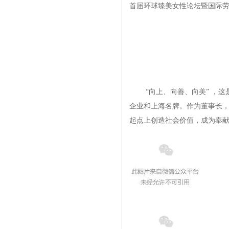
[
资讯动态
]
樊雪莲：“万朗”三次技术转型迎接管网的春天
首届环球臻美女性论坛暨国际劳
[
资讯动态
]
理想启航 万朗水务科技又一创新成果通过验收
[
资讯动态
]
万朗保障 上海郊区二次供水设施改造能抗零下10度寒潮
[
资讯动态
]
春回大地暖人心 工合大会传喜讯 万朗获市先进企业、樊雪莲获优秀企
[
资讯动态
]
【不忘初心 充满信心】万朗集团与上海市供水行业协会共商水务发展大
[
资讯动态
]
团体标准 万朗以更高的标准生产高品质产品
[
资讯动态
]
遇见最美的你 祝万朗的女神们节日快乐！美丽与智慧并济！
[
资讯动态
]
万朗人开启2018水务环保事业新征程
[
资讯动态
]
【筑梦精耕 你我同行】2018万朗企业迎新春年会精彩纷呈
[
资讯动态
]
寒潮蓝色预警 管道穿上万朗牌“棉衣”，整个冬天不再寒冷！
“向上、向善、向美” ，
[
资讯动态
]
【榜单揭晓】万朗企业再次荣登2017年度上海名牌榜
[
资讯动态
]
万朗水务喜摘首批上海排水埋地塑料管材信任产品称号
企业和上海名牌。作为董事长
[
资讯动态
]
热烈祝贺合作伙伴“碧水源号”高铁品牌专列首发仪式隆重举行
起点上创造社会价值，成为奉
[
资讯动态
]
万朗集团 二次供水智能化系统思维下的新创新
[
资讯动态
]
【屡获殊荣】万朗被评为最具价值环保装备品牌
[
资讯动态
]
万朗为城市轨交供水消防系统安全“保驾护航”
[
资讯动态
]
广州高峰论坛传喜讯：万朗集团榜上有名 再获殊荣！
[
资讯动态
]
【新时代.新机遇.新模式】 万朗集团以“紫海战略”为核心，打造智慧水
[
资讯动态
]
喜讯 再获殊荣 不忘初心 继续前行
[
资讯动态
]
管“通”水“碧”，共创环境事业新天地 --万朗与碧水源强强联合签订战略
[
资讯动态
]
樊雪莲董事长出席首届环球臻美女性高峰论坛
[
资讯动态
]
【重磅】上海万朗企业大口径非开挖JPCCP管再结硕果！
[
资讯动态
]
喜讯 智能水箱物联网监控技术研究科研项目在住建委成功立项
[
资讯动态
]
解读--城市水务离“智慧”还有多远？
[
资讯动态
]
抗寒保温--回眸，才发现，你一直在我身边！