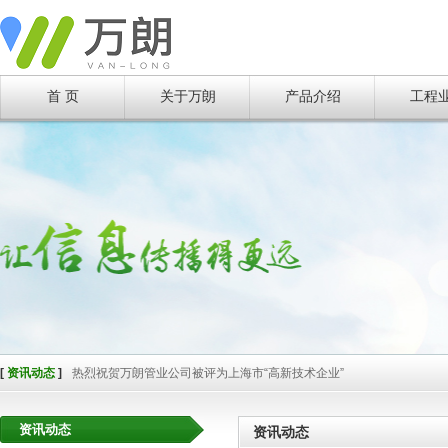
[
资讯动态
]
上海万朗热烈庆祝华东地区给水排水技术信息网成立四十周年庆典暨第
[
资讯动态
]
“智能化，全周期”——市政水务全生命周期信息化运维服务
[
资讯动态
]
资源对接 合作共赢-- E20平台CEO特训班上海交流论坛胜利举行
[
资讯动态
]
樊雪莲在上海国际城镇与建筑给排水处理展览会暨2016智慧城市水资
[
资讯动态
]
管线建设新时代创新管材闪光彩 --万朗企业在上海国际非开挖技术研讨会
首 页
关于万朗
产品介绍
工程
[
资讯动态
]
“管道非开挖监测修复研发推广基地”落户万朗企业
[
资讯动态
]
万朗参与上海市科委重大项目“检测与修复”课题研究
[
资讯动态
]
重大喜讯--上海市民再也不用担心寒冬爆管停水了
[
资讯动态
]
万朗集团组织国内外专家召开2019年上海市政排水系统技术交流沙龙
[
资讯动态
]
催生正能量 实现大目标
[
资讯动态
]
喜讯 万朗荣获上海市“五星级诚信创建企业”称号
[
资讯动态
]
【管道的保护伞】Anti-UV高分子合金材料保护套
[
资讯动态
]
【抢修】万朗想市民所想 急市民所急
[
资讯动态
]
喜讯--万朗企业又一创新产品问世并成功应用
[
资讯动态
]
大口径管材非开挖领域的创新突破--万朗JPCCP管在上海成功应用
[
资讯动态
]
万朗管业喜摘上海名牌
[
资讯动态
]
地下综合管廊 — 未来城市的“主动脉“
[
资讯动态
]
闵奉支线C2标JPCCP管顶管施工正式启动
[
资讯动态
]
国办印发《关于加强城市地下管线建设管理的指导意见》
[
资讯动态
]
2015年9月23日中国城镇水展，诚挚邀您莅临参观！
[
资讯动态
]
热烈祝贺万朗管业公司被评为上海市“高新技术企业”
[
资讯动态
]
热烈祝贺万朗管业荣获“2014上海塑料管道推荐产品”
[
资讯动态
]
万朗成功举办“三道合一”书法专展
资讯动态
[
资讯动态
]
国内首创“一站式经营，一体化服务”的经营理念
资讯动态