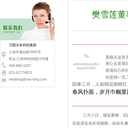
[
资讯动态
]
万朗集团组织国内外专家召开2019年市政排水系统技术交流沙龙
[
资讯动态
]
万朗水务科技集团党支部成立揭牌仪式圆满成功
[
资讯动态
]
走进万朗集团 环境商会第三十一期企业互访活动
樊雪莲董
[
资讯动态
]
祝贺上海市排水行业协会排水管道专业委员会正式成立
[
资讯动态
]
樊雪莲：数据为基 精准施策,水环境综合治理的新思考
[
资讯动态
]
万朗荣获2019年度上海管道十大领军品牌
[
资讯动态
]
【焦点访谈】污水排放乱象如何根治？万朗精准施治来把脉！
[
资讯动态
]
上海市政院工程研发推广基地授牌仪式在万朗集团隆重举行
[
资讯动态
]
万朗水务科技集团与水利设计院签订合作协议
万朗水务科技集团
[
资讯动态
]
创新智水好平台 科技时代再扬帆 庆祝万朗智水科技公司成立
[
资讯动态
]
樊雪莲：探索和实践用系统思维和技术让城市管网无忧
上海市逸仙路3945号
[
资讯动态
]
全国首例JCCP智慧管顺利开顶 万朗为上海虹桥污水厂工程增彩
美丽从这里
乾达.江南99科技园23号楼
[
资讯动态
]
碧水保卫战 时光辉副市长调研宝山区万朗水环境治理项目
用心去发现
400-888-1507
[
资讯动态
]
安全生产大讲堂 --上海医师志愿者联盟走进万朗集团
发现自己的
[
资讯动态
]
匠心智水 服务民生 万朗集团和董事长樊雪莲又获殊荣
021-62774823
你是独一无
[
资讯动态
]
万朗在供水高峰论坛上获“中国优秀供水装备服务品牌”
verylong@van-long.com
[
资讯动态
]
新技术落地生根 北控水务集团高级考察团莅临上海万朗
阳春三月，人面桃花相映红
[
资讯动态
]
《居民小区供水管道和附属设施防寒抗冻技术指南》启动会在沪召开
春风扑面，岁月巾帼显
[
资讯动态
]
万朗特邀美国权威专家分享海绵城市建设及管网水力模型应用技术
[
资讯动态
]
万朗水务榜上有名于上海市二次供水设施改造先进集体
[
资讯动态
]
【大调研】市水务局赴万朗水务科技有限公司调研
[
资讯动态
]
强势联盟 万朗集团分别与北控水务、岭南股份签订战略合作协议
[
资讯动态
]
科技律动中国 环保承载未来 万朗战略合作签约仪式邀请函
三月八日，烟堤雾柳、花
[
资讯动态
]
万朗董事长樊雪莲出席市委市政府“四大品牌”推进大会
化促进会
会长张丽丽，
副会长
[
资讯动态
]
如何化解供排水之痛，实现城市“血脉”联通？