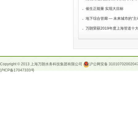
[
资讯动态
]
热烈祝贺万朗管业荣获“2014上海塑料管道推荐产品”
[
资讯动态
]
万朗成功举办“三道合一”书法专展
催生正能量 实现大目标
[
资讯动态
]
国内首创“一站式经营，一体化服务”的经营理念
地下综合管廊 — 未来城市的“主
万朗荣获2019年度上海管道十
Copyright © 2013 上海万朗水务科技集团有限公司
沪公网安备 3101070200204
沪ICP备17047333号